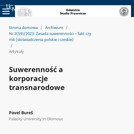
Uniwersyteckie Czasopisma Naukowe
Strona domowa
/
Archiwum
/
Nr 2(59)/2023: Zasada suwerenności – fakt czy
mit (doświadczenia polskie i czeskie)
/
Artykuły
Suwerenność a
korporacje
transnarodowe
Pavel Bureš
Palacký University in Olomouc