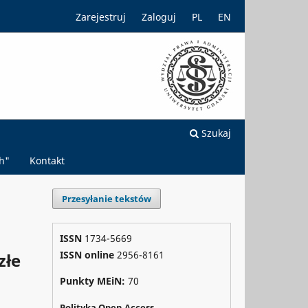
Zarejestruj
Zaloguj
PL
EN
Szukaj
h"
Kontakt
Przesyłanie tekstów
ISSN
1734-5669
ISSN online
2956-8161
złe
Punkty MEiN:
70
Polityka Open Access