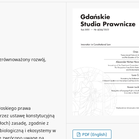
, zrównoważony rozwój,
łoskiego prawa
przez ustawę konstytucyjną
Włoch) zasadę, zgodnie z
biologiczną i ekosystemy w
PDF (English)
ule zwrócono uwagę na