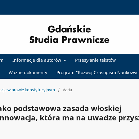
um
Informacje dla autorów
Przesyłanie tekstów
Ważne dokumenty
Program "Rozwój Czasopism Naukowyc
acje w prawie konstytucyjnym
/
Varia
jako podstawowa zasada włoskiej
 innowacja, która ma na uwadze przys