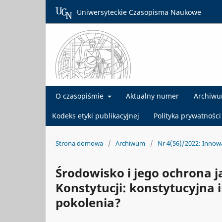
Uniwersyteckie Czasopisma Naukowe
O czasopiśmie
Aktualny numer
Archiw
Kodeks etyki publikacyjnej
Polityka prywatności
Strona domowa
/
Archiwum
/
Nr 4(56)/2022: Innow
Środowisko i jego ochrona 
Konstytucji: konstytucyjna
pokolenia?