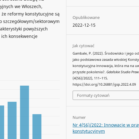
cyjnych we Włoszech,
, że reformy konstytucyjne są
Opublikowane
e o szczegółowym/sektorowym
2022-12-15
akterystyki powyższych
 ich konsekwencje
Jak cytować
Gambale, P. (2022). Środowisko i jego o
jako podstawowa zasada włoskiej Konstyt
konstytucyjna innowacja, która ma na u
przyszłe pokolenia?.
Gdańskie Studia Praw
(4(56)/2022), 111–115.
https://doi.org/10.26881/gsp.2022.4.09
Formaty cytowań
Numer
Nr 4(56)/2022: Innowacje w pra
konstytucyjnym