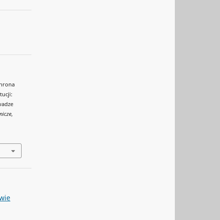
chrona
ucji:
wadze
nicze
,
wie