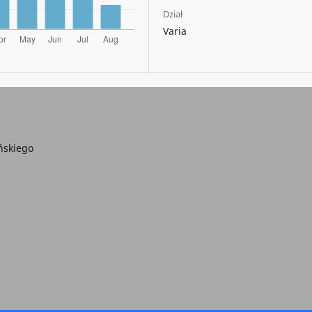
Dział
Varia
ńskiego