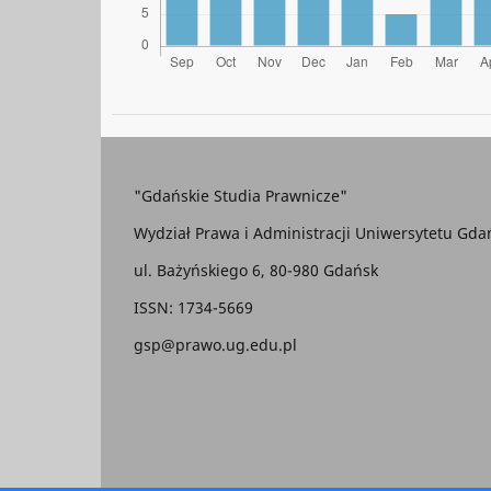
"Gdańskie Studia Prawnicze"
Wydział Prawa i Administracji Uniwersytetu Gda
ul. Bażyńskiego 6, 80-980 Gdańsk
ISSN: 1734-5669
gsp@prawo.ug.edu.pl