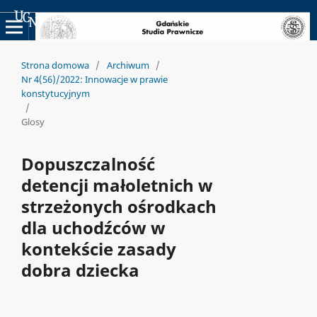
Uniwersyteckie Czasopisma Naukowe
Strona domowa
/
Archiwum
/
Nr 4(56)/2022: Innowacje w prawie
konstytucyjnym
/
Glosy
Dopuszczalność
detencji małoletnich w
strzeżonych ośrodkach
dla uchodźców w
kontekście zasady
dobra dziecka