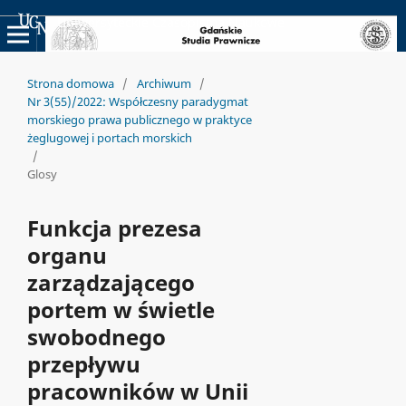
Uniwersyteckie Czasopisma Naukowe
Strona domowa
/
Archiwum
/
Nr 3(55)/2022: Współczesny paradygmat
morskiego prawa publicznego w praktyce
żeglugowej i portach morskich
/
Glosy
Funkcja prezesa
organu
zarządzającego
portem w świetle
swobodnego
przepływu
pracowników w Unii