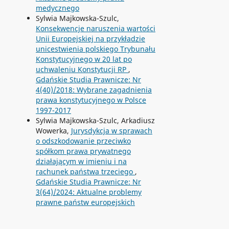
medycznego
Sylwia Majkowska-Szulc,
Konsekwencje naruszenia wartości
Unii Europejskiej na przykładzie
unicestwienia polskiego Trybunału
Konstytucyjnego w 20 lat po
uchwaleniu Konstytucji RP
,
Gdańskie Studia Prawnicze: Nr
4(40)/2018: Wybrane zagadnienia
prawa konstytucyjnego w Polsce
1997-2017
Sylwia Majkowska-Szulc, Arkadiusz
Wowerka,
Jurysdykcja w sprawach
o odszkodowanie przeciwko
spółkom prawa prywatnego
działającym w imieniu i na
rachunek państwa trzeciego
,
Gdańskie Studia Prawnicze: Nr
3(64)/2024: Aktualne problemy
prawne państw europejskich