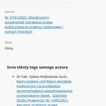
Numer
Nr 3(55)/2022: Współczesny
paradygmat morskiego prawa
publicznego w praktyce żeglugowej i
portach morskich
Dział
Glosy
Inne teksty tego samego autora
Dr hab. Sylwia Majkowska-Szulc,
Ramy prawne certyfikacji wyrobów
medycznych na przykładzie
oprogramowania wspomagającego
przepisywanie leków
,
Gdańskie
Studia Prawnicze: Nr 1(49)/2021:
Aktualne problemy prawa