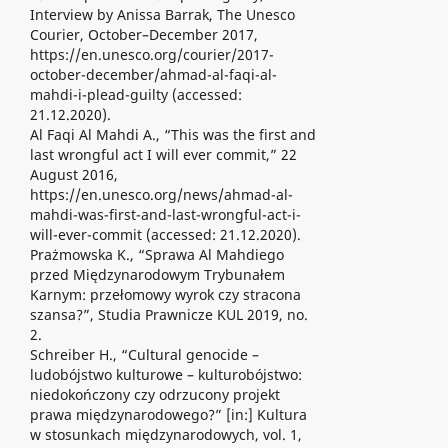
Interview by Anissa Barrak, The Unesco
Courier, October–December 2017,
https://en.unesco.org/courier/2017-
october-december/ahmad-al-faqi-al-
mahdi-i-plead-guilty (accessed:
21.12.2020).
Al Faqi Al Mahdi A., “This was the first and
last wrongful act I will ever commit,” 22
August 2016,
https://en.unesco.org/news/ahmad-al-
mahdi-was-first-and-last-wrongful-act-i-
will-ever-commit (accessed: 21.12.2020).
Prażmowska K., “Sprawa Al Mahdiego
przed Międzynarodowym Trybunałem
Karnym: przełomowy wyrok czy stracona
szansa?”, Studia Prawnicze KUL 2019, no.
2.
Schreiber H., “Cultural genocide –
ludobójstwo kulturowe – kulturobójstwo:
niedokończony czy odrzucony projekt
prawa międzynarodowego?” [in:] Kultura
w stosunkach międzynarodowych, vol. 1,