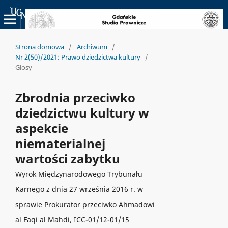
Uniwersyteckie Czasopisma Naukowe
Strona domowa
/
Archiwum
/
Nr 2(50)/2021: Prawo dziedzictwa kultury
/
Glosy
Zbrodnia przeciwko
dziedzictwu kultury w
aspekcie
niematerialnej
wartości zabytku
Wyrok Międzynarodowego Trybunału
Karnego z dnia 27 września 2016 r. w
sprawie Prokurator przeciwko Ahmadowi
al Faqi al Mahdi, ICC-01/12-01/15