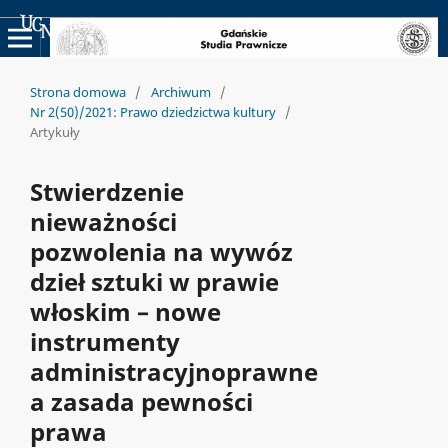
Uniwersyteckie Czasopisma Naukowe
Strona domowa
/
Archiwum
/
Nr 2(50)/2021: Prawo dziedzictwa kultury
/
Artykuły
Stwierdzenie
nieważności
pozwolenia na wywóz
dzieł sztuki w prawie
włoskim – nowe
instrumenty
administracyjnoprawne
a zasada pewności
prawa