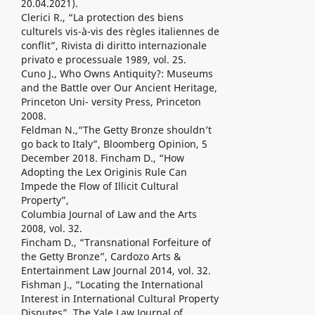
20.04.2021).
Clerici R., “La protection des biens
culturels vis-à-vis des règles italiennes de
conflit”, Rivista di diritto internazionale
privato e processuale 1989, vol. 25.
Cuno J., Who Owns Antiquity?: Museums
and the Battle over Our Ancient Heritage,
Princeton Uni- versity Press, Princeton
2008.
Feldman N.,“The Getty Bronze shouldn’t
go back to Italy”, Bloomberg Opinion, 5
December 2018. Fincham D., “How
Adopting the Lex Originis Rule Can
Impede the Flow of Illicit Cultural
Property”,
Columbia Journal of Law and the Arts
2008, vol. 32.
Fincham D., “Transnational Forfeiture of
the Getty Bronze”, Cardozo Arts &
Entertainment Law Journal 2014, vol. 32.
Fishman J., “Locating the International
Interest in International Cultural Property
Disputes”, The Yale Law Journal of