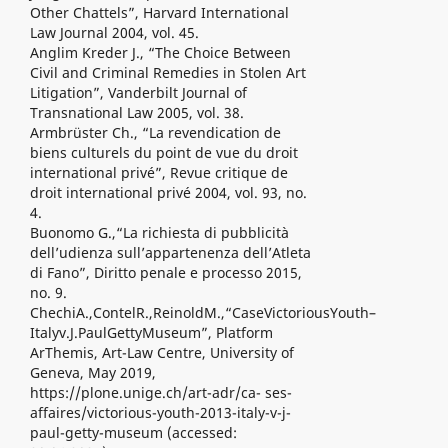
Other Chattels”, Harvard International
Law Journal 2004, vol. 45.
Anglim Kreder J., “The Choice Between
Civil and Criminal Remedies in Stolen Art
Litigation”, Vanderbilt Journal of
Transnational Law 2005, vol. 38.
Armbrüster Ch., “La revendication de
biens culturels du point de vue du droit
international privé”, Revue critique de
droit international privé 2004, vol. 93, no.
4.
Buonomo G.,“La richiesta di pubblicità
dell’udienza sull’appartenenza dell’Atleta
di Fano”, Diritto penale e processo 2015,
no. 9.
ChechiA.,ContelR.,ReinoldM.,“CaseVictoriousYouth–
Italyv.J.PaulGettyMuseum”, Platform
ArThemis, Art-Law Centre, University of
Geneva, May 2019,
https://plone.unige.ch/art-adr/ca- ses-
affaires/victorious-youth-2013-italy-v-j-
paul-getty-museum (accessed: