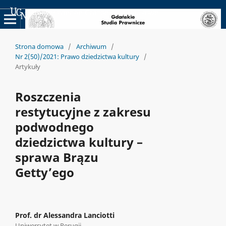
Uniwersyteckie Czasopisma Naukowe
Strona domowa
/
Archiwum
/
Nr 2(50)/2021: Prawo dziedzictwa kultury
/
Artykuły
Roszczenia
restytucyjne z zakresu
podwodnego
dziedzictwa kultury –
sprawa Brązu
Getty’ego
Prof. dr Alessandra Lanciotti
Uniwersytet w Perugii