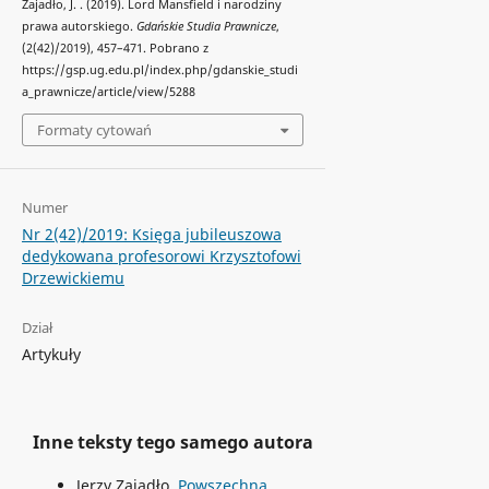
Zajadło, J. . (2019). Lord Mansfield i narodziny
prawa autorskiego.
Gdańskie Studia Prawnicze
,
(2(42)/2019), 457–471. Pobrano z
https://gsp.ug.edu.pl/index.php/gdanskie_studi
a_prawnicze/article/view/5288
Formaty cytowań
Numer
Nr 2(42)/2019: Księga jubileuszowa
dedykowana profesorowi Krzysztofowi
Drzewickiemu
Dział
Artykuły
Inne teksty tego samego autora
Jerzy Zajadło,
Powszechna