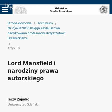
Uniwersyteckie Czasopisma Naukowe
Strona domowa
/
Archiwum
/
Nr 2(42)/2019: Księga jubileuszowa
dedykowana profesorowi Krzysztofowi
Drzewickiemu
/
Artykuły
Lord Mansfield i
narodziny prawa
autorskiego
Jerzy Zajadło
Uniwersytet Gdański