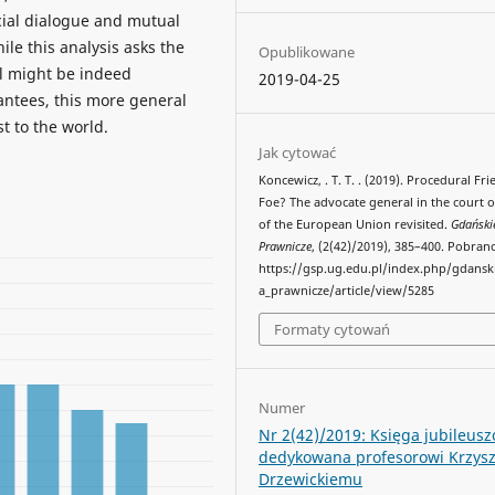
cial dialogue and mutual
le this analysis asks the
Opublikowane
l might be indeed
2019-04-25
rantees, this more general
t to the world.
Jak cytować
Koncewicz, . T. T. . (2019). Procedural Fr
Foe? The advocate general in the court of
of the European Union revisited.
Gdański
Prawnicze
, (2(42)/2019), 385–400. Pobran
https://gsp.ug.edu.pl/index.php/gdansk
a_prawnicze/article/view/5285
Formaty cytowań
Numer
Nr 2(42)/2019: Księga jubileus
dedykowana profesorowi Krzysz
Drzewickiemu