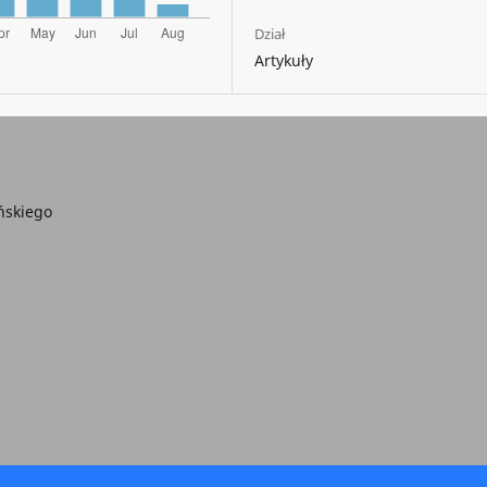
Dział
Artykuły
ńskiego