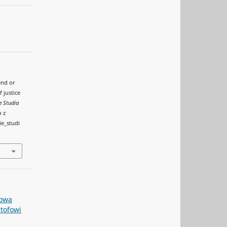
iend or
 justice
e Studia
o z
ie_studi
zowa
tofowi