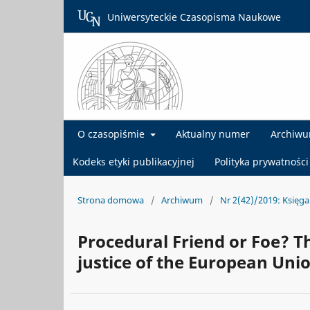
Uniwersyteckie Czasopisma Naukowe
O czasopiśmie
Aktualny numer
Archiw
Kodeks etyki publikacyjnej
Polityka prywatności
Strona domowa
/
Archiwum
/
Nr 2(42)/2019: Księg
Procedural Friend or Foe? T
justice of the European Unio