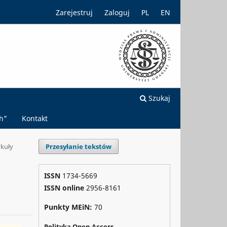
Zarejestruj
Zaloguj
PL
EN
Szukaj
h"
Kontakt
ykuły
Przesyłanie tekstów
ISSN
1734-5669
ISSN online
2956-8161
Punkty MEiN:
70
Polityka Open Access