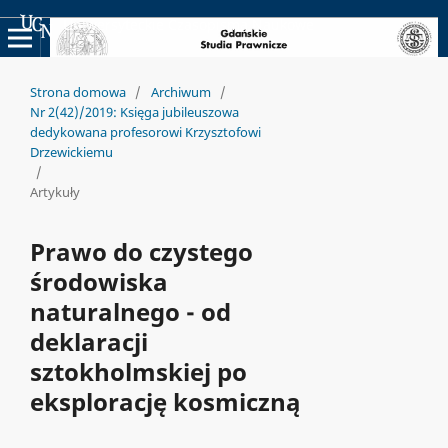
Uniwersyteckie Czasopisma Naukowe
Strona domowa
/
Archiwum
/
Nr 2(42)/2019: Księga jubileuszowa
dedykowana profesorowi Krzysztofowi
Drzewickiemu
/
Artykuły
Prawo do czystego
środowiska
naturalnego - od
deklaracji
sztokholmskiej po
eksplorację kosmiczną