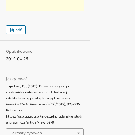
pdf
Opublikowane
2019-04-25
Jak cytować
Topolska, P. . (2019). Prawo do czystego
środowiska naturalnego - od deklaracji
sztokholmskiej po eksplorację kosmiczną.
Gdańskie Studia Prawnicze
, (2(42)/2019), 325–335.
Pobrano z
https://gsp.ug.edu.pl/index.php/gdanskie_studi
a_prawnicze/article/view/5279
Formaty cytowań