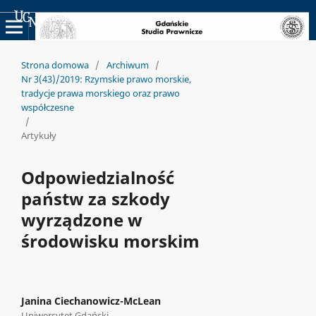
Uniwersyteckie Czasopisma Naukowe
Strona domowa
/
Archiwum
/
Nr 3(43)/2019: Rzymskie prawo morskie,
tradycje prawa morskiego oraz prawo
współczesne
/
Artykuły
Odpowiedzialność
państw za szkody
wyrządzone w
środowisku morskim
Janina Ciechanowicz-McLean
Uniwersytet Gdański