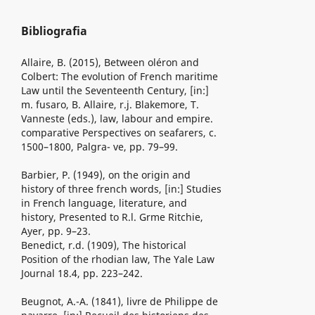
Bibliografia
Allaire, B. (2015), Between oléron and
Colbert: The evolution of French maritime
Law until the Seventeenth Century, [in:]
m. fusaro, B. Allaire, r.j. Blakemore, T.
Vanneste (eds.), law, labour and empire.
comparative Perspectives on seafarers, c.
1500–1800, Palgra- ve, pp. 79–99.
Barbier, P. (1949), on the origin and
history of three french words, [in:] Studies
in French language, literature, and
history, Presented to R.l. Grme Ritchie,
Ayer, pp. 9–23.
Benedict, r.d. (1909), The historical
Position of the rhodian law, The Yale Law
Journal 18.4, pp. 223–242.
Beugnot, A.-A. (1841), livre de Philippe de