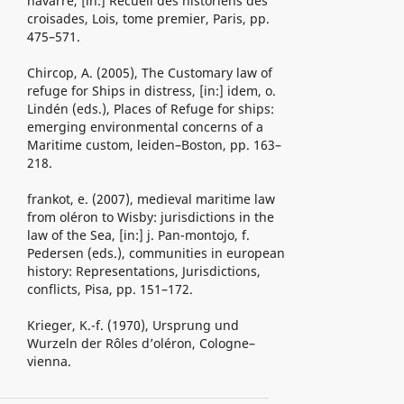
navarre, [in:] Recueil des historiens des
croisades, Lois, tome premier, Paris, pp.
475–571.
Chircop, A. (2005), The Customary law of
refuge for Ships in distress, [in:] idem, o.
Lindén (eds.), Places of Refuge for ships:
emerging environmental concerns of a
Maritime custom, leiden–Boston, pp. 163–
218.
frankot, e. (2007), medieval maritime law
from oléron to Wisby: jurisdictions in the
law of the Sea, [in:] j. Pan-montojo, f.
Pedersen (eds.), communities in european
history: Representations, Jurisdictions,
conflicts, Pisa, pp. 151–172.
Krieger, K.-f. (1970), Ursprung und
Wurzeln der Rôles d’oléron, Cologne–
vienna.