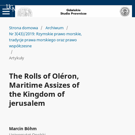
Uniwersyteckie Czasopisma Naukowe
Strona domowa
/
Archiwum
/
Nr 3(43)/2019: Rzymskie prawo morskie,
tradycje prawa morskiego oraz prawo
współczesne
/
Artykuły
The Rolls of Oléron,
Maritime Assizes of
the Kingdom of
jerusalem
Marcin Böhm
Uniwersytet Opolski