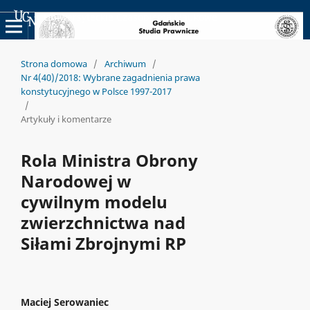
Uniwersyteckie Czasopisma Naukowe
Strona domowa
/
Archiwum
/
Nr 4(40)/2018: Wybrane zagadnienia prawa
konstytucyjnego w Polsce 1997-2017
/
Artykuły i komentarze
Rola Ministra Obrony
Narodowej w
cywilnym modelu
zwierzchnictwa nad
Siłami Zbrojnymi RP
Maciej Serowaniec