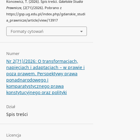
Koncewicz, T. (2026). Spis treści.
Gdańskie Studia
Prawnicze
, (2(71)/2026). Pobrano z
https://gsp.ug.edu.pl/index.php/gdanskie_studi
a_prawnicze/article/view/13917
Formaty cytowań
Numer
Nr 2(71)/2026: O transformacjach,
napięciach i adaptacjach – w prawie i
poza prawem. Perspektywy prawa
ponadnarodowego i
komparatystycznego prawa
konstytucyjnego oraz polityki
Dział
Spis treści
Licencja