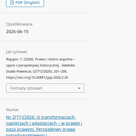
PDF (English)
Opublikowane
2026-06-15
Jak cytować
Repgen, T. (2026). Prawo i dobro wspólne –
ujęcie z perspektywy historycznej .
Gdańskie
Studia Prawnicze
, (2(71)/2026), 201–206.
https://doi.org/10.26881/gsp.2026.2.20
Formaty cytowań
Numer
Nr 2(71)/2026: O transformacjach,
napięciach i adaptacjach – w prawie i
poza prawem. Perspektywy prawa
ponadnarodowego i