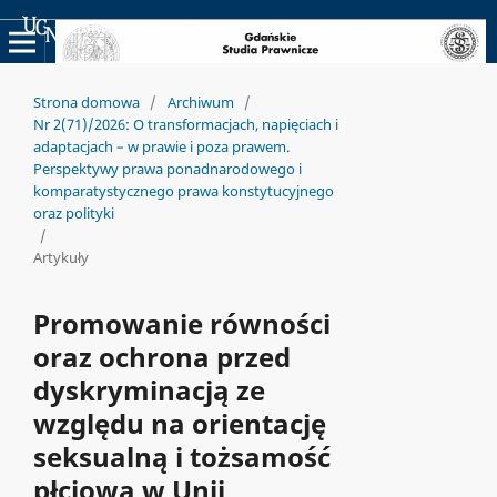
Uniwersyteckie Czasopisma Naukowe
Strona domowa
/
Archiwum
/
Nr 2(71)/2026: O transformacjach, napięciach i
adaptacjach – w prawie i poza prawem.
Perspektywy prawa ponadnarodowego i
komparatystycznego prawa konstytucyjnego
oraz polityki
/
Artykuły
Promowanie równości
oraz ochrona przed
dyskryminacją ze
względu na orientację
seksualną i tożsamość
płciową w Unii