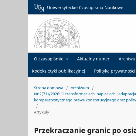
Uniwersyteckie Czasopisma Naukowe
O czasopiśmie
Aktualny numer
Archiw
Kodeks etyki publikacyjnej
Polityka prywatności
Strona domowa
/
Archiwum
/
Nr 2(71)/2026: O transformacjach, napięciach i adapta
komparatystycznego prawa konstytucyjnego oraz polity
/
Artykuły
Przekraczanie granic po os