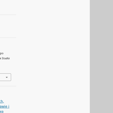
 po
e Studia
ch,
awie i
wa