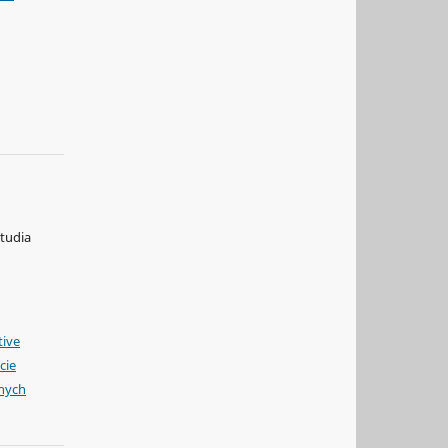
Studia
tive
cie
żnych