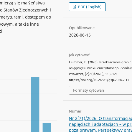
 mierzą się małżeństwa
PDF (English)
o Stanów Zjednoczonych i
emeryturami, dostępem do
kowym, a także inne
Opublikowane
i.
2026-06-15
Jak cytować
Hummer, B. (2026). Przekraczanie granic
osiągnięciu wieku emerytalnego.
Gdański
Prawnicze
, (2(71)/2026), 113–121.
https://doi.org/10.26881/gsp.2026.2.11
Formaty cytowań
Numer
Nr 2(71)/2026: O transformacja
napięciach i adaptacjach – w pr
poza prawem. Perspektywy pra