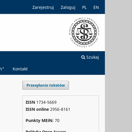
Zarejestruj
Zaloguj
PL
EN
Szukaj
h"
Kontakt
Przesyłanie tekstów
ISSN
1734-5669
ISSN online
2956-8161
Punkty MEiN:
70
Polityka Open Access