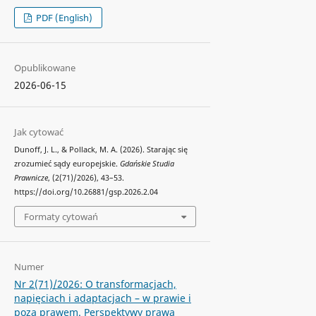
PDF (English)
Opublikowane
2026-06-15
Jak cytować
Dunoff, J. L., & Pollack, M. A. (2026). Starając się
zrozumieć sądy europejskie.
Gdańskie Studia
Prawnicze
, (2(71)/2026), 43–53.
https://doi.org/10.26881/gsp.2026.2.04
Formaty cytowań
Numer
Nr 2(71)/2026: O transformacjach,
napięciach i adaptacjach – w prawie i
poza prawem. Perspektywy prawa