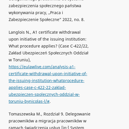
zabezpieczenia społecznego państwa
wykonywania pracy, „Praca i
Zabezpieczenie Społeczne” 2022, no. 8.
Langlois N., A1 certificate withdrawal
upon initiative of the issuing institution:
What procedure applies? (Case C-422/22,
Zakład Ubezpieczeń Społecznych Oddział
w Toruniu),
https://eulawlive.com/analysis-a1-
certificate-withdrawal-upon-initiative-of-
the-issuing-institution-whatprocedure-
applies-case-c-422-22-zaklad-
ubezpieczen-spolecznych-oddzial-w-
toruniu-bynicolas-l/#
.
Tomaszewska M., Rozdział 9. Delegowanie
pracowników a migracja pracowników w
ramach świadczenia usług [in:] System