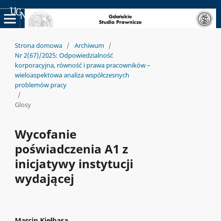
Uniwersyteckie Czasopisma Naukowe
Strona domowa
/
Archiwum
/
Nr 2(67)/2025: Odpowiedzialność
korporacyjna, równość i prawa pracowników –
wieloaspektowa analiza współczesnych
problemów pracy
/
Glosy
Wycofanie
poświadczenia A1 z
inicjatywy instytucji
wydającej
Marcin Kiełbasa