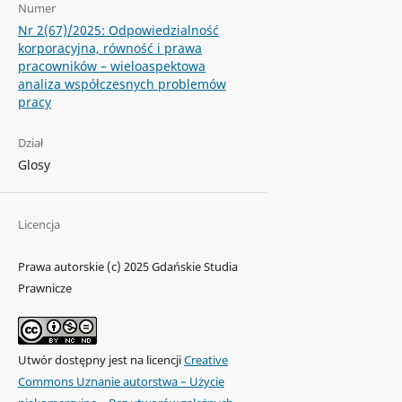
Numer
Nr 2(67)/2025: Odpowiedzialność
korporacyjna, równość i prawa
pracowników – wieloaspektowa
analiza współczesnych problemów
pracy
Dział
Glosy
Licencja
Prawa autorskie (c) 2025 Gdańskie Studia
Prawnicze
Utwór dostępny jest na licencji
Creative
Commons Uznanie autorstwa – Użycie