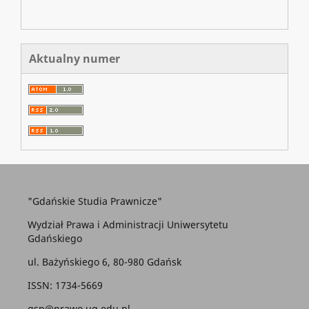
Aktualny numer
"Gdańskie Studia Prawnicze"
Wydział Prawa i Administracji Uniwersytetu
Gdańskiego
ul. Bażyńskiego 6, 80-980 Gdańsk
ISSN: 1734-5669
gsp@prawo.ug.edu.pl