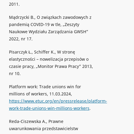
2011.
Mądrzycki B., O związkach zawodowych z
pandemią COVID-19 w tle, „Zeszyty
Naukowe Wydziału Zarządzania GWSH”
2022, nr 17.
Pisarczyk Ł., Schiffer K., W stronę
elastyczności – nowelizacja przepisów o
czasie pracy, „Monitor Prawa Pracy” 2013,
nr 10.
Platform work: Trade unions win for
millions of workers, 11.03.2024,
https://www.etuc.org/en/pressrelease/platform-
work-trade-unions-win-millions-workers
.
Reda-Ciszewska A., Prawne
uwarunkowania przedstawicielstw