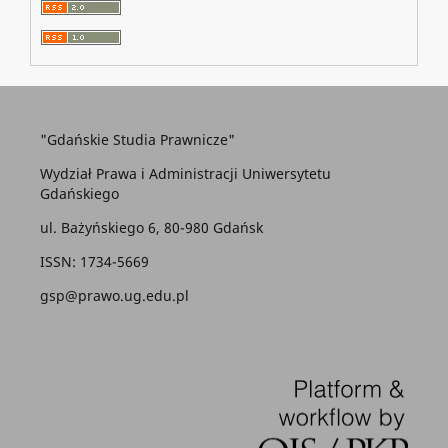
"Gdańskie Studia Prawnicze"
Wydział Prawa i Administracji Uniwersytetu
Gdańskiego
ul. Bażyńskiego 6, 80-980 Gdańsk
ISSN: 1734-5669
gsp@prawo.ug.edu.pl