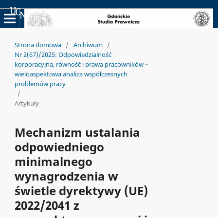
Uniwersyteckie Czasopisma Naukowe
Strona domowa
/
Archiwum
/
Nr 2(67)/2025: Odpowiedzialność
korporacyjna, równość i prawa pracowników –
wieloaspektowa analiza współczesnych
problemów pracy
/
Artykuły
Mechanizm ustalania
odpowiedniego
minimalnego
wynagrodzenia w
świetle dyrektywy (UE)
2022/2041 z