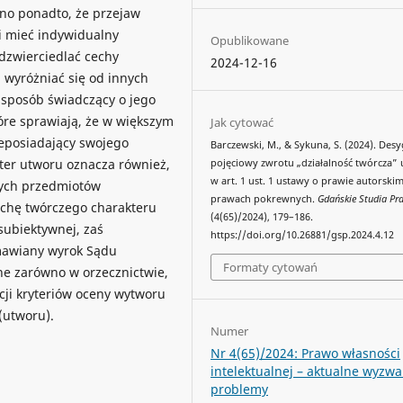
ono ponadto, że przejaw
si mieć indywidualny
Opublikowane
odzwierciedlać cechy
2024-12-16
i wyróżniać się od innych
 sposób świadczący o jego
tóre sprawiają, że w większym
Jak cytować
ieposiadający swojego
Barczewski, M., & Sykuna, S. (2024). Des
ter utworu oznacza również,
pojęciowy zwrotu „działalność twórcza”
w art. 1 ust. 1 ustawy o prawie autorskim
nych przedmiotów
prawach pokrewnych.
Gdańskie Studia Pr
echę twórczego charakteru
(4(65)/2024), 179–186.
subiektywnej, zaś
https://doi.org/10.26881/gsp.2024.4.12
Omawiany wyrok Sądu
Formaty cytowań
ne zarówno w orzecznictwie,
cji kryteriów oceny wytworu
(utworu).
Numer
Nr 4(65)/2024: Prawo własności
intelektualnej – aktualne wyzwa
problemy