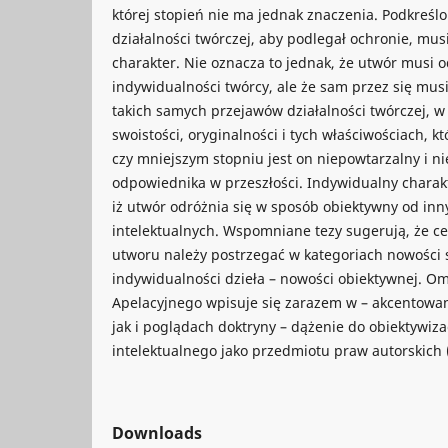
której stopień nie ma jednak znaczenia. Podkreśl
działalności twórczej, aby podlegał ochronie, mu
charakter. Nie oznacza to jednak, że utwór musi 
indywidualności twórcy, ale że sam przez się mus
takich samych przejawów działalności twórczej, w
swoistości, oryginalności i tych właściwościach, k
czy mniejszym stopniu jest on niepowtarzalny i n
odpowiednika w przeszłości. Indywidualny charak
iż utwór odróżnia się w sposób obiektywny od in
intelektualnych. Wspomniane tezy sugerują, że c
utworu należy postrzegać w kategoriach nowości 
indywidualności dzieła – nowości obiektywnej. 
Apelacyjnego wpisuje się zarazem w – akcentowa
jak i poglądach doktryny – dążenie do obiektywiza
intelektualnego jako przedmiotu praw autorskich 
Downloads