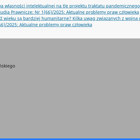
a własności intelektualnej na tle projektu traktatu pandemicznego
udia Prawnicze: Nr 1(66)/2025: Aktualne problemy praw człowieka
XXI wieku są bardziej humanitarne? Kilka uwag związanych z wojną
66)/2025: Aktualne problemy praw człowieka
ńskiego