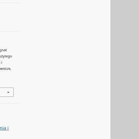
ygnat
 użytego
 i
awnicze
,
nia i