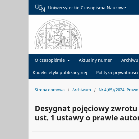
Uniwersyteckie Czasopisma Naukowe
O czasopiśmie
Aktualny numer
Archiw
Kodeks etyki publikacyjnej
Polityka prywatności
Strona domowa
/
Archiwum
/
Nr 4(65)/2024: Prawo 
Desygnat pojęciowy zwrotu „
ust. 1 ustawy o prawie aut