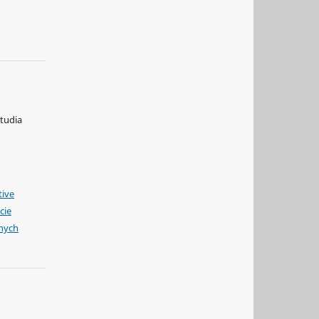
Studia
tive
cie
żnych