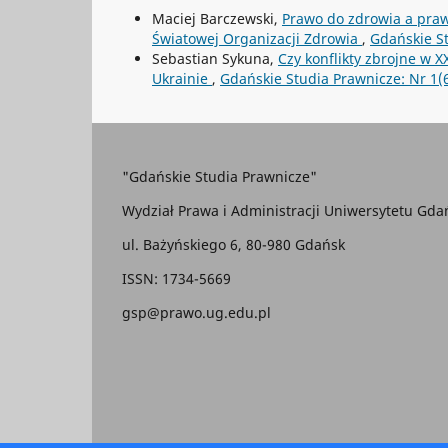
Maciej Barczewski,
Prawo do zdrowia a praw
Światowej Organizacji Zdrowia
,
Gdańskie St
Sebastian Sykuna,
Czy konflikty zbrojne w 
Ukrainie
,
Gdańskie Studia Prawnicze: Nr 1(
"Gdańskie Studia Prawnicze"
Wydział Prawa i Administracji Uniwersytetu Gda
ul. Bażyńskiego 6, 80-980 Gdańsk
ISSN: 1734-5669
gsp@prawo.ug.edu.pl