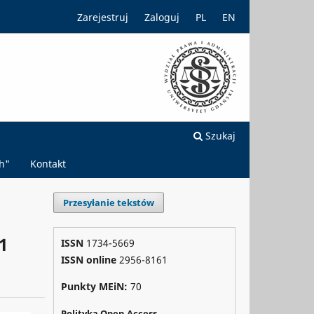
Zarejestruj
Zaloguj
PL
EN
Szukaj
h"
Kontakt
Przesyłanie tekstów
1
ISSN
1734-5669
ISSN online
2956-8161
Punkty MEiN:
70
Polityka Open Access