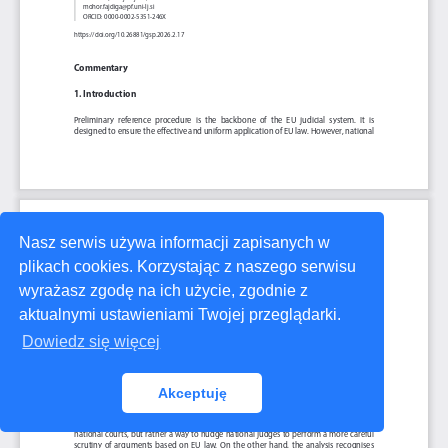
Nasz serwis używa informacji zapisanych w
plikach cookies. Korzystając z naszego serwisu
wyrażasz zgodę na ich użycie, zgodnie z
aktualnymi ustawieniami Twojej przeglądarki.
Dowiedz się więcej
Akceptuję