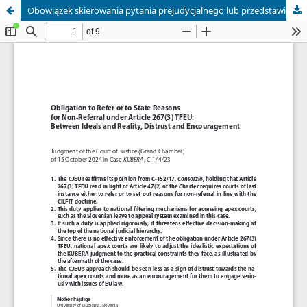
Obowiązek skierowania pytania prejudycjalnego lub przedstawienia uzasadnienia jego nieskierowania na podstawie art. 267 ust. 3 TFUE – między ideałem a rzeczywistością, nieufnością a zachętą