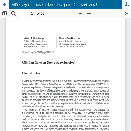
AfD – czy niemiecka demokracja może przetrwać?