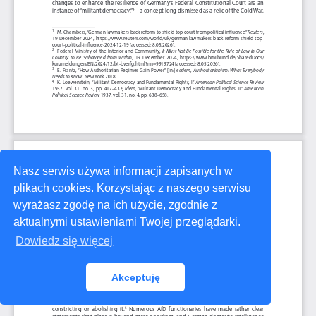
Nasz serwis używa informacji zapisanych w
plikach cookies. Korzystając z naszego serwisu
wyrażasz zgodę na ich użycie, zgodnie z
aktualnymi ustawieniami Twojej przeglądarki.
Dowiedz się więcej
Akceptuję