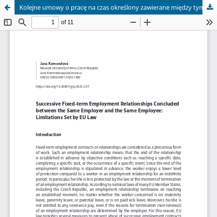
Kolejne umowy o pracę na czas określony zawierane między tym samym pracodawcą a tym samym pracownikiem – ograniczenia określone w prawie UE