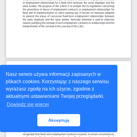
Nasz serwis używa informacji zapisanych w
plikach cookies. Korzystając z naszego serwisu
wyrażasz zgodę na ich użycie, zgodnie z
aktualnymi ustawieniami Twojej przeglądarki.
Dowiedz się więcej
Akceptuję