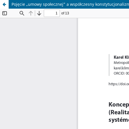
Pojęcie „umowy społecznej” a współczesny konstytucjonaliz