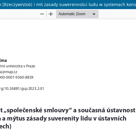
m (Rzeczywistość i mit zasady suwerenności ludu w systemach kons