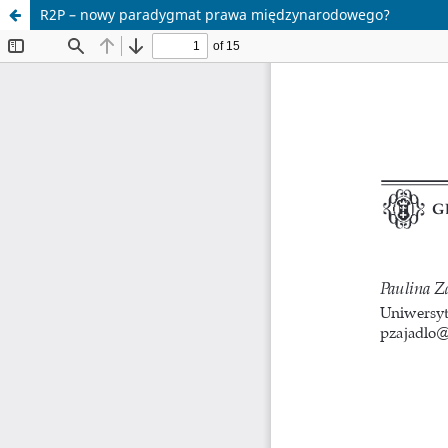
R2P – nowy paradygmat prawa międzynarodowego?