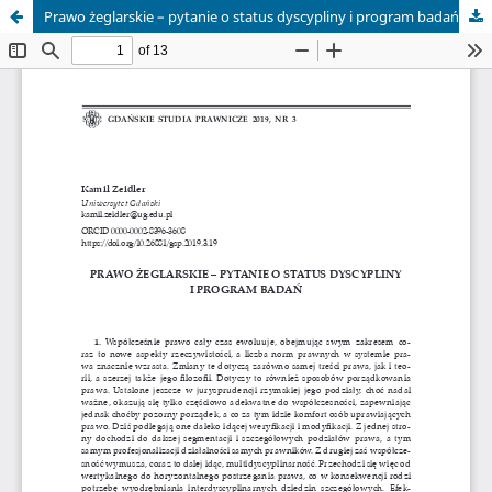
Prawo żeglarskie – pytanie o status dyscypliny i program badań