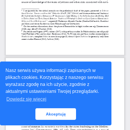
Nasz serwis używa informacji zapisanych w
plikach cookies. Korzystając z naszego serwisu
wyrażasz zgodę na ich użycie, zgodnie z
aktualnymi ustawieniami Twojej przeglądarki.
Dowiedz się więcej
Akceptuję