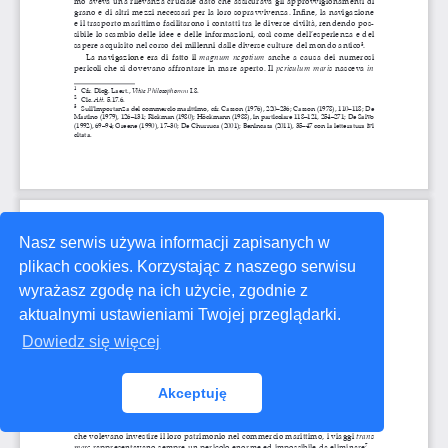
Nasz serwis używa informacji zapisanych w
plikach cookies. Korzystając z naszego serwisu
wyrażasz zgodę na ich użycie, zgodnie z
aktualnymi ustawieniami Twojej przeglądarki.
Dowiedz się więcej
Akceptuję