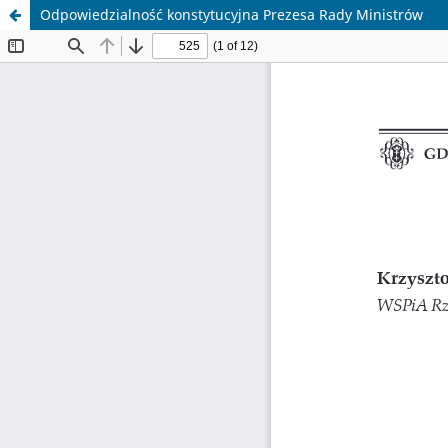
Odpowiedzialność konstytucyjna Prezesa Rady Ministrów