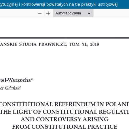
tucyjnej i kontrowersji powstałych na tle praktyki ustrojowej