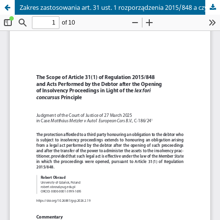
Zakres zastosowania art. 31 ust. 1 rozporządzenia 2015/848 a czynności dłużnika dokonane po ogłoszeniu upadłości w świetle zasady lex fori concursus