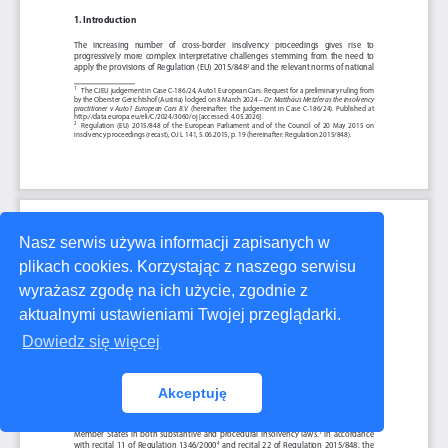
Nasz serwis używa informacji zapisanych w
plikach cookies. Korzystając z naszego serwisu
wyrażasz zgodę na ich użycie, zgodnie z
aktualnymi ustawieniami Twojej przeglądarki.
Dowiedz się więcej
Akceptuję