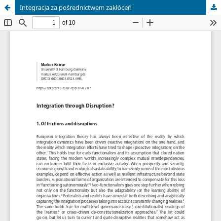
Integracja za pośrednictwem zakłóceń